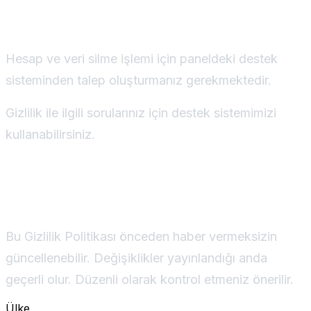
Kullanıcı Hakları
Hesap ve veri silme işlemi için paneldeki destek
sisteminden talep oluşturmanız gerekmektedir.
Gizlilik ile ilgili sorularınız için destek sistemimizi
kullanabilirsiniz.
Değişiklikler
Bu Gizlilik Politikası önceden haber vermeksizin
güncellenebilir. Değişiklikler yayınlandığı anda
0
geçerli olur. Düzenli olarak kontrol etmeniz önerilir.
1
2
0
0
0
0
3
1
Ülke